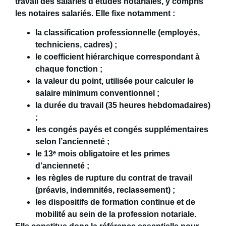
travail des salariés d’études notariales, y compris
les notaires salariés. Elle fixe notamment :
la
classification professionnelle
(employés,
techniciens, cadres) ;
le
coefficient hiérarchique
correspondant à
chaque fonction ;
la
valeur du point
, utilisée pour calculer le
salaire minimum conventionnel ;
la
durée du travail
(35 heures hebdomadaires)
;
les
congés payés et congés supplémentaires
selon l’ancienneté ;
le
13
ᵉ mois obligatoire
et les
primes
d’ancienneté
;
les
règles de rupture du contrat de travail
(préavis, indemnités, reclassement) ;
les
dispositifs de formation continue et de
mobilité
au sein de la profession notariale.