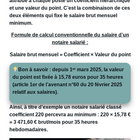
attribue à chaque poste un
coefficient hiérarchique
et une
valeur du point
. C’est la combinaison de ces
deux éléments qui fixe le
salaire brut mensuel
minimum
.
Formule de calcul conventionnelle du salaire d’un
notaire salarié :
Salaire brut mensuel = Coefficient × Valeur du point
Bon à savoir
: depuis
1
ᵉʳ mars 2025
, la
valeur
du point est fixée à 15,78 euros pour 35 heures
(article 1er de l’avenant n°60 du 20 février 2025
relatif aux salaires).
Ainsi, à titre d’exemple un notaire salarié classé
coefficient 220
percevra au minimum : 220 × 15,78 €
=
3 471,60 € brut/mois
pour 35 heures
hebdomadaires.