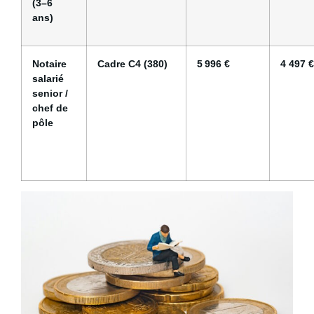
(3–6
ans)
Notaire
Cadre C4 (380)
5 996 €
4 497 €
salarié
senior /
chef de
pôle