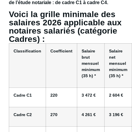
de l’étude notariale : de
cadre C1 à cadre C4
.
Voici la grille minimale des
salaires 2026 applicable aux
notaires salariés (catégorie
Cadres) :
Classification
Coefficient
Salaire
Salaire
brut
net
mensuel
mensuel
minimum
minimum
(35 h) *
(35 h) *
Cadre C1
220
3 472 €
2 604 €
Cadre C2
270
4 261 €
3 196 €