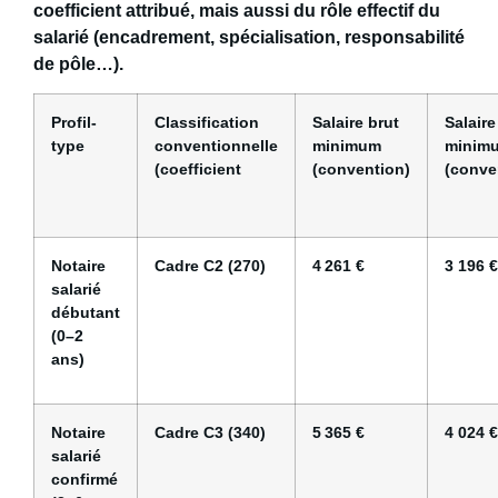
coefficient attribué
, mais aussi du
rôle effectif du
salarié
(encadrement, spécialisation, responsabilité
de pôle…).
Profil-
Classification
Salaire brut
Salaire
type
conventionnelle
minimum
minim
(coefficient
(convention)
(conve
Notaire
Cadre C2 (270)
4 261 €
3 196 €
salarié
débutant
(0–2
ans)
Notaire
Cadre C3 (340)
5 365 €
4 024 €
salarié
confirmé