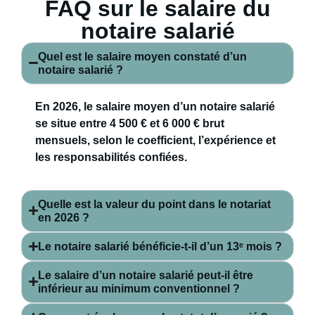
FAQ sur le salaire du
notaire salarié
Quel est le salaire moyen constaté d’un
notaire salarié ?
En 2026, le salaire moyen d’un notaire salarié
se situe entre
4 500 € et 6 000 € brut
mensuels
, selon le coefficient, l’expérience et
les responsabilités confiées.
Quelle est la valeur du point dans le notariat
en 2026 ?
Le notaire salarié bénéficie-t-il d’un 13ᵉ mois ?
Le salaire d’un notaire salarié peut-il être
inférieur au minimum conventionnel ?