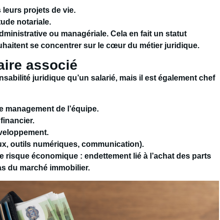
eurs projets de vie.
tude notariale.
dministrative ou managériale. Cela en fait un statut
haitent se concentrer sur le cœur du métier juridique.
aire associé
abilité juridique qu’un salarié, mais il est également chef
le management de l’équipe.
financier.
développement.
ux, outils numériques, communication).
le risque économique : endettement lié à l’achat des parts
as du marché immobilier.