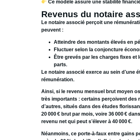
Ce modèle assure une stabilité financiè
Revenus du notaire as
Le notaire associé perçoit une rémunératio
peuvent :
Atteindre des montants élevés en pér
Fluctuer selon la conjoncture écon
Être grevés par les charges fixes e
parts.
Le notaire associé exerce au sein d’une é
rémunération.
Ainsi, si le
revenu mensuel brut moyen
os
très importants : certains perçoivent des
d’autres, situés dans des études florissan
20 000 € brut par mois
, voire
36 000 €
dans 
revenu net qui peut s’élever à
40 000 €
.
Néanmoins, ce porte-à-faux entre gains pot