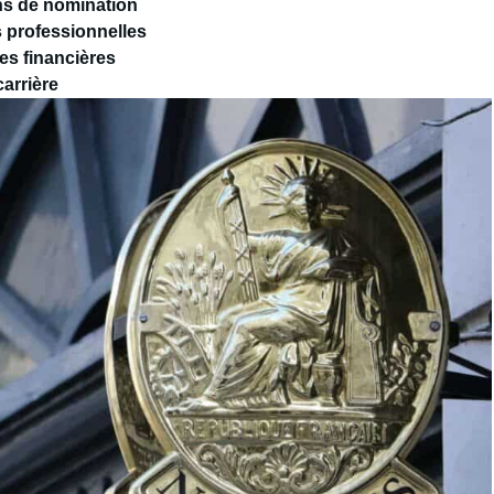
ons de nomination
s professionnelles
es financières
carrière