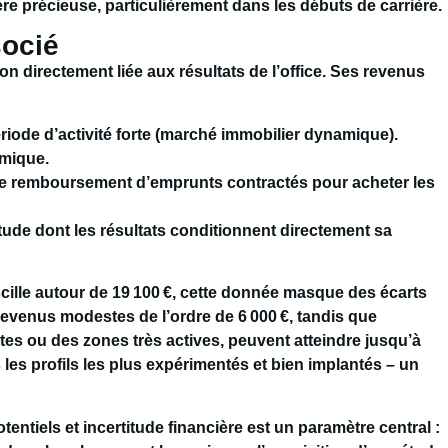
re précieuse, particulièrement dans les débuts de carrière.
socié
n directement liée aux résultats de l’office. Ses revenus
iode d’activité forte (marché immobilier dynamique).
omique.
t le remboursement d’emprunts contractés pour acheter les
tude dont les résultats conditionnent directement sa
cille autour de
19 100 €
, cette donnée masque des écarts
 revenus modestes de l’ordre de
6 000 €
, tandis que
tes ou des zones très actives, peuvent atteindre jusqu’à
les profils les plus expérimentés et bien implantés – un
entiels et incertitude financière est un paramètre central :