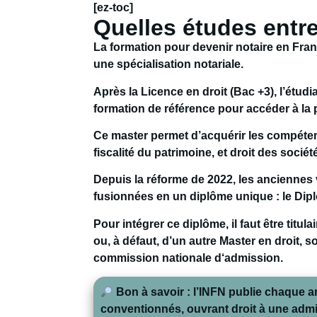
[ez-toc]
Quelles études entre
La formation pour devenir notaire en Franc
une spécialisation notariale.
Après la
Licence en droit (Bac +3)
, l’étud
formation de référence pour accéder à la p
Ce master permet d’acquérir les compétence
fiscalité du patrimoine, et droit des sociét
Depuis la réforme de 2022, les anciennes v
fusionnées en un
diplôme unique : le Dip
Pour intégrer ce diplôme, il faut être titula
ou,
à défaut, d’un autre Master en droit
, s
commission nationale d‘admission.
Bon à savoir
: l’INFN publie chaque ann
conventionnés, ouvrant droit à une ad