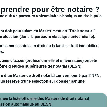
prendre pour être notaire ?
e suit un parcours universitaire classique en droit, puis
iant doit poursuivre en
Master mention “Droit notarial”
,
rofession (dans le parcours classique universitaire).
s nécessaires en droit de la famille, droit immobilier,
és.
oies d’accès (professionnelle et universitaire) ont été
lôme d’études supérieures de notariat (DESN)
.
ire d’un
Master de droit notarial conventionné
par l’INFN
,
ous réserve d’une sélection sur dossier par une
ée la liste officielle des Masters de droit notarial
mission automatique au DESN.