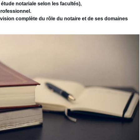
étude notariale selon les facultés),
rofessionnel.
vision complète du rôle du notaire et de ses domaines